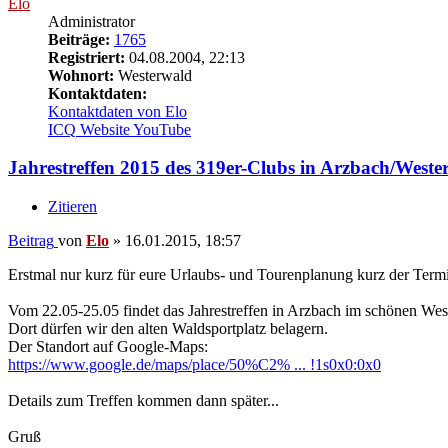
Elo
Administrator
Beiträge:
1765
Registriert:
04.08.2004, 22:13
Wohnort:
Westerwald
Kontaktdaten:
Kontaktdaten von Elo
ICQ
Website
YouTube
Jahrestreffen 2015 des 319er-Clubs in Arzbach/Weste
Zitieren
Beitrag
von
Elo
»
16.01.2015, 18:57
Erstmal nur kurz für eure Urlaubs- und Tourenplanung kurz der Termi
Vom 22.05-25.05 findet das Jahrestreffen in Arzbach im schönen West
Dort dürfen wir den alten Waldsportplatz belagern.
Der Standort auf Google-Maps:
https://www.google.de/maps/place/50%C2% ... !1s0x0:0x0
Details zum Treffen kommen dann später...
Gruß