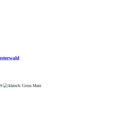
esterwald
319
Gruss Mani